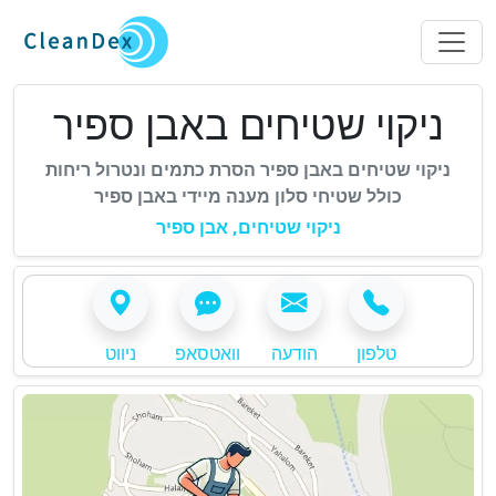
-
ניקוי שטיחים באבן ספיר
A
ניקוי שטיחים באבן ספיר הסרת כתמים ונטרול ריחות
-
כולל שטיחי סלון מענה מיידי באבן ספיר
c
A
-
ניקוי שטיחים, אבן ספיר
c
c
A
c
c
e
e
c
s
e
s
טלפון
הודעה
וואטסאפ
ניווט
s
s
i
s
s
b
i
i
l
b
e
l
b
S
e