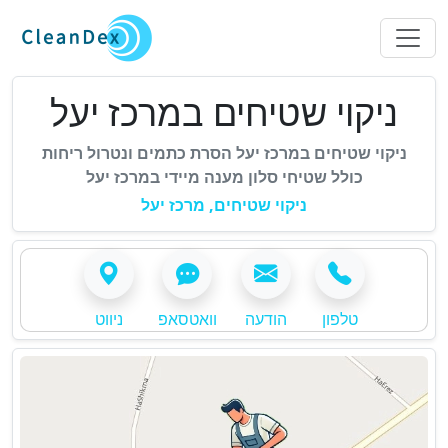
-
ניקוי שטיחים במרכז יעל
A
ניקוי שטיחים במרכז יעל הסרת כתמים ונטרול ריחות
-
כולל שטיחי סלון מענה מיידי במרכז יעל
c
A
-
ניקוי שטיחים, מרכז יעל
c
c
A
c
c
e
e
c
s
e
s
טלפון
הודעה
וואטסאפ
ניווט
s
s
i
s
s
b
i
i
l
b
e
l
b
S
e